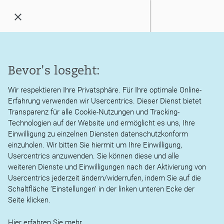
Menü
öffnen
/
schließen
Kanzlei
Bevor's losgeht:
Bundesregierung einigt
Leistungen
sich auf neues
Wir respektieren Ihre Privatsphäre. Für Ihre optimale Online-
Erfahrung verwenden wir Usercentrics. Dieser Dienst bietet
Aktuelles
Förderkonzept für
Transparenz für alle Cookie-Nutzungen und Tracking-
Technologien auf der Website und ermöglicht es uns, Ihre
erneuerbares Heizen
Service
Einwilligung zu einzelnen Diensten datenschutzkonform
einzuholen. Wir bitten Sie hiermit um Ihre Einwilligung,
Usercentrics anzuwenden. Sie können diese und alle
Karriere
ALLGEMEINES
weiteren Dienste und Einwilligungen nach der Aktivierung von
Usercentrics jederzeit ändern/widerrufen, indem Sie auf die
Die Bundesregierung hat sich am 19.04.2023 auf ein neues
Kontakt
Schaltfläche ‘Einstellungen’ in der linken unteren Ecke der
Förderkonzept zum erneuerbaren Heizen verständigt. Mit
Seite klicken.
dem Gesetzentwurf zur Novelle des
Gebäudeenergiegesetzes wird der verbindliche Umstieg
Hier erfahren Sie
mehr