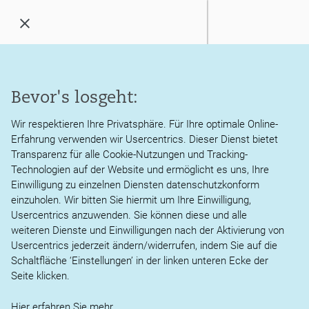
Menü
öffnen
/
schließen
Kanzlei
Bevor's losgeht:
Erhöhung des
Leistungen
Mindestlohns und der
Wir respektieren Ihre Privatsphäre. Für Ihre optimale Online-
Erfahrung verwenden wir Usercentrics. Dieser Dienst bietet
Aktuelles
Minijob-Grenze sowie des
Transparenz für alle Cookie-Nutzungen und Tracking-
Technologien auf der Website und ermöglicht es uns, Ihre
Midijob-
Service
Einwilligung zu einzelnen Diensten datenschutzkonform
Übergangsbereichs ab
einzuholen. Wir bitten Sie hiermit um Ihre Einwilligung,
Usercentrics anzuwenden. Sie können diese und alle
01.01.2026
Karriere
weiteren Dienste und Einwilligungen nach der Aktivierung von
Usercentrics jederzeit ändern/widerrufen, indem Sie auf die
Kontakt
Schaltfläche ‘Einstellungen’ in der linken unteren Ecke der
Seite klicken.
Im Juni 2025 hatte die unabhängige
Mindestlohnkommission ihre Vorschläge für die
Hier erfahren Sie
mehr