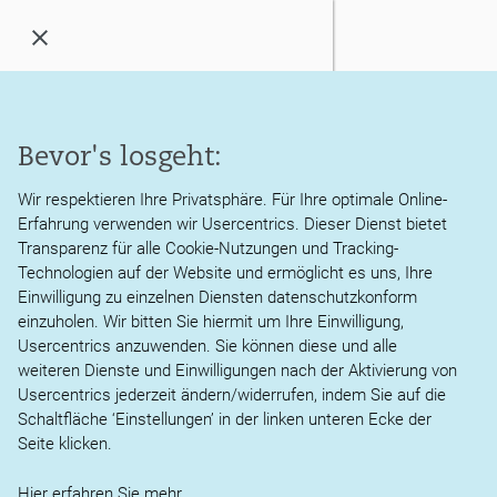
Menü
öffnen
/
schließen
Kanzlei
Bevor's losgeht:
Aktuelle Stellenangebote
Leistungen
Steuerberater Martin Thies
Wir respektieren Ihre Privatsphäre. Für Ihre optimale Online-
Erfahrung verwenden wir Usercentrics. Dieser Dienst bietet
Aktuelles
Transparenz für alle Cookie-Nutzungen und Tracking-
Aktuell haben wir in unserem Unternehmen
Technologien auf der Website und ermöglicht es uns, Ihre
folgende freie Stellen zu besetzen: 1
Service
Einwilligung zu einzelnen Diensten datenschutzkonform
einzuholen. Wir bitten Sie hiermit um Ihre Einwilligung,
Usercentrics anzuwenden. Sie können diese und alle
Karriere
Steuerfachangstellte (m/w/d)
weiteren Dienste und Einwilligungen nach der Aktivierung von
Karriere-Chance für Steuerprofi mit DATEV-Know-
Usercentrics jederzeit ändern/widerrufen, indem Sie auf die
how!
Kontakt
Schaltfläche ‘Einstellungen’ in der linken unteren Ecke der
Seite klicken.
Steuerberater Martin Thies
Hier erfahren Sie
mehr