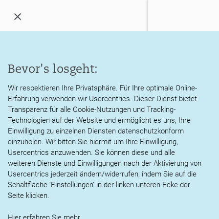
Menü
öffnen
/
schließen
Kanzlei
Bevor's losgeht:
Ihre Nachricht wurde
Leistungen
gesendet
Wir respektieren Ihre Privatsphäre. Für Ihre optimale Online-
Erfahrung verwenden wir Usercentrics. Dieser Dienst bietet
Aktuelles
Transparenz für alle Cookie-Nutzungen und Tracking-
Vielen Dank, dass Sie mit uns Kontakt aufgenommen haben.
Technologien auf der Website und ermöglicht es uns, Ihre
Wir werden Ihre Anfrage schnellstmöglich bearbeiten und uns
Service
Einwilligung zu einzelnen Diensten datenschutzkonform
mit Ihnen in Verbindung setzen.
einzuholen. Wir bitten Sie hiermit um Ihre Einwilligung,
Usercentrics anzuwenden. Sie können diese und alle
Karriere
weiteren Dienste und Einwilligungen nach der Aktivierung von
ZUR STARTSEITE
Usercentrics jederzeit ändern/widerrufen, indem Sie auf die
Kontakt
Schaltfläche ‘Einstellungen’ in der linken unteren Ecke der
Seite klicken.
© 2026 Martin Thies, Steuerberater Diplom-Betriebswirt FH
AGB
Impressum
Datenschutz
Hier erfahren Sie
mehr